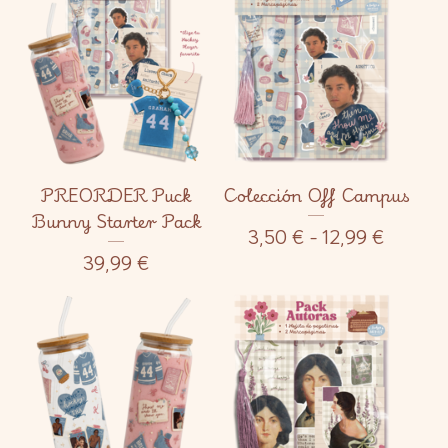
PREORDER Puck
Colección Off Campus
Bunny Starter Pack
3,50
€
- 12,99
€
39,99
€