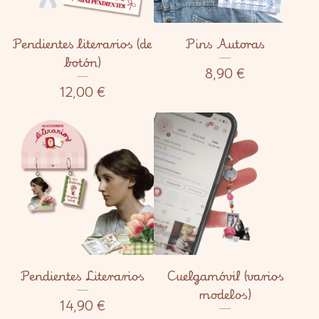
Pendientes literarios (de
Pins Autoras
botón)
8,90
€
12,00
€
Pendientes Literarios
Cuelgamóvil (varios
modelos)
14,90
€