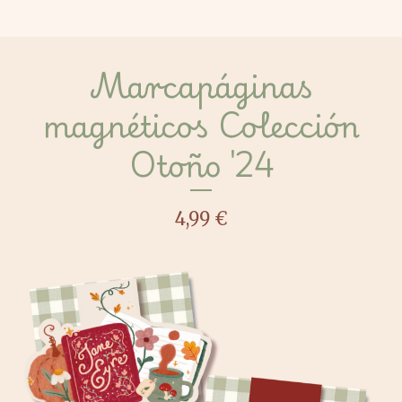
Marcapáginas
magnéticos Colección
Otoño '24
4,99
€