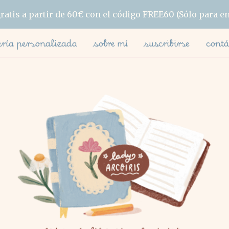
ratis a partir de 60€ con el código FREE60 (Sólo para e
ería personalizada
sobre mí
suscribirse
contá