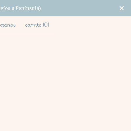
nvíos a Península)
ctanos
carrito (
0
)