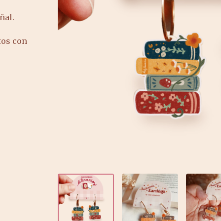
ñal.
tos con