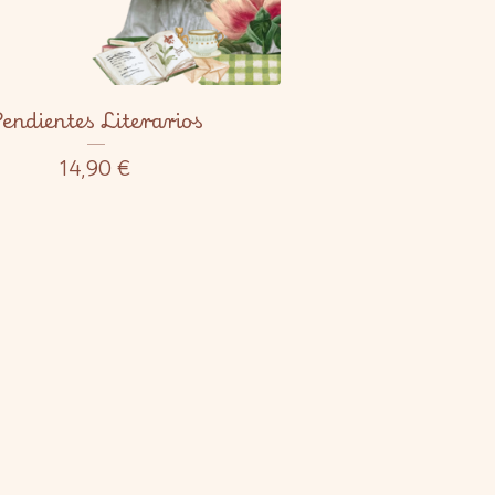
endientes Literarios
14,90
€