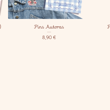
)
Pins Autoras
P
8,90
€