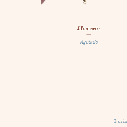
Llaveros
Agotado
Inici