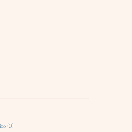
to (
0
)